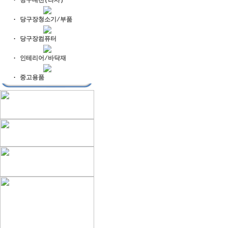
·
당구대천(라사)
·
당구장청소기/부품
·
당구장컴퓨터
·
인테리어/바닥재
·
중고용품