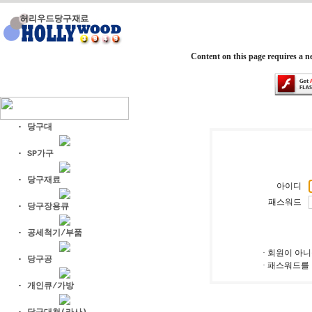
Content on this page requires a n
·
당구대
·
SP가구
·
당구재료
아이디
패스워드
·
당구장용큐
·
공세척기/부품
· 회원이 아
·
당구공
· 패스워드를
·
개인큐/가방