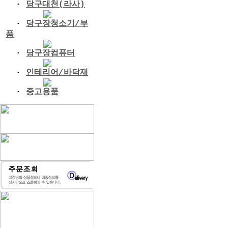
·
당구대천(라사)
·
당구장청소기/부
품
·
당구장컴퓨터
·
인테리어/바닥재
·
중고용품