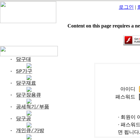
로그인
|
Content on this page requires a n
·
당구대
·
SP가구
·
당구재료
아이디
·
당구장용큐
패스워드
·
공세척기/부품
· 회원이
·
당구공
· 패스워
·
개인큐/가방
면 됩니다