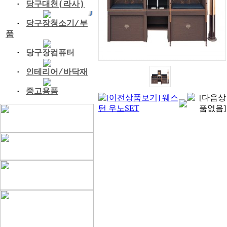
·
당구대천(라사)
·
당구장청소기/부
품
·
당구장컴퓨터
·
인테리어/바닥재
·
중고용품