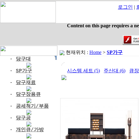
로그인
|
Content on this page requires a n
현재위치 :
Home
>
SP가구
·
당구대
시스템 세트 (5)
주산대 (6)
큐장 
·
SP가구
·
당구재료
·
당구장용큐
·
공세척기/부품
·
당구공
·
개인큐/가방