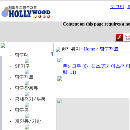
로그인
|
Content on this page requires a n
현재위치 :
Home
>
당구재료
·
당구대
쿠션고무 (6)
칩스/공케이스/기타 (
·
SP가구
립 (11)
·
당구재료
·
당구장용큐
·
공세척기/부품
·
당구공
·
개인큐/가방