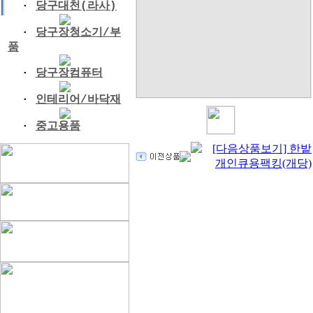
·
당구대천(라사)
·
당구장청소기/부
품
·
당구장컴퓨터
·
인테리어/바닥재
·
중고용품